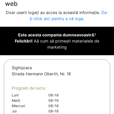
web
Doar userii logați au acces la această informație.
Da-
ți click aici pentru a vă loga.
Este acesta compania dumneavoastră
?
Felicitări!
Aă cum să primești materialele de
marketing
Sighişoara
Strada Hermann Oberth, Nr. 16
Program de lucru:
Luni
08–16
Marți
08–16
Miercuri
08–16
Joi
08–16