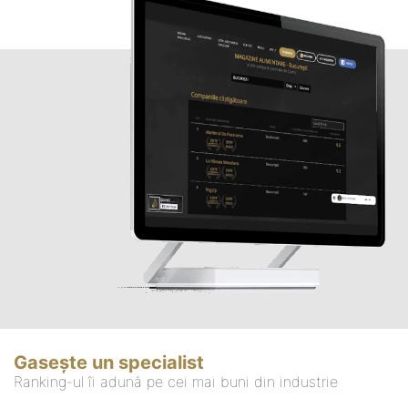
Gasește un specialist
Ranking-ul îi adună pe cei mai buni din industrie