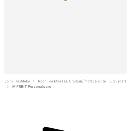
Șoimii Textilelor
Rochii de Mireasă, Croitorii, Îmbrăcăminte - Sighişoara
M PRINT Personalizare