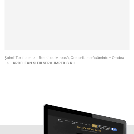
Șoimii Textilelor
Rochii de Mireasă, Croitorii, Îmbrăcăminte - Oradea
ARDELEAN ŞI FIII SERV-IMPEX S.R.L.