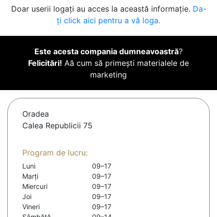
Doar userii logați au acces la această informație.
Da-
ți click aici pentru a vă loga.
Este acesta compania dumneavoastră
?
Felicitări!
Aă cum să primești materialele de
marketing
Oradea
Calea Republicii 75
Program de lucru:
Luni
09–17
Marți
09–17
Miercuri
09–17
Joi
09–17
Vineri
09–17
Sâmbătă
09–14