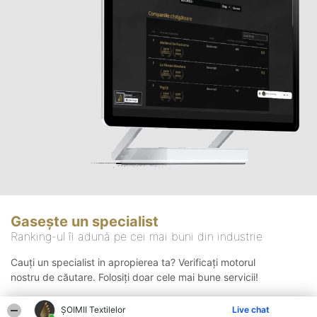
Gasește un specialist
Ranking-ul îi adună pe cei mai buni din industrie
Cauți un specialist in apropierea ta? Verificați motorul
nostru de căutare. Folosiți doar cele mai bune servicii!
ȘOIMII Textilelor
Live chat