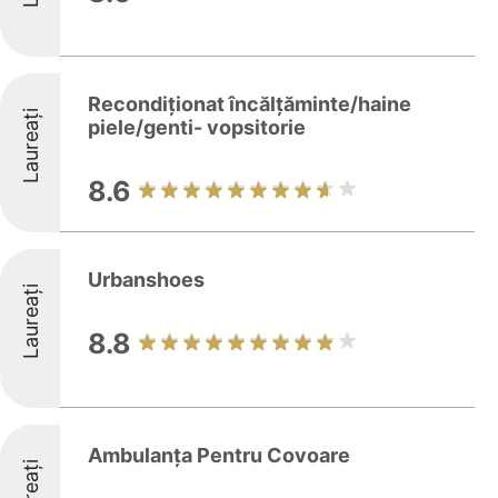
Recondiționat încălțăminte/haine
Laureați
piele/genti- vopsitorie
8.6
Urbanshoes
Laureați
8.8
Ambulanța Pentru Covoare
Laureați