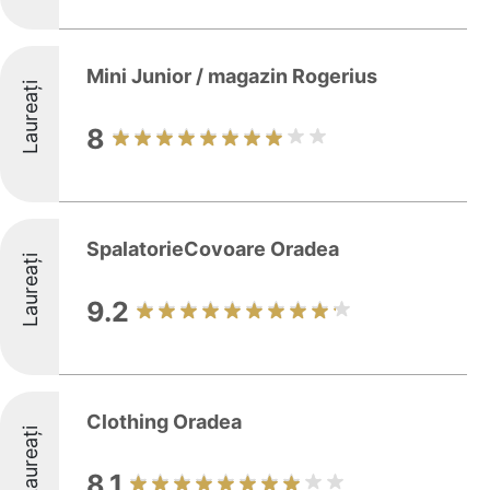
Mini Junior / magazin Rogerius
Laureați
8
SpalatorieCovoare Oradea
Laureați
9.2
Clothing Oradea
Laureați
8.1