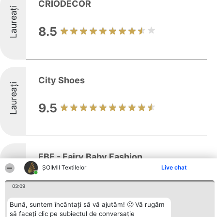
CRIODECOR
Laureați
8.5
City Shoes
Laureați
9.5
FBF - Fairy Baby Fashion
Laureați
ȘOIMII Textilelor
Live chat
8.1
03:09
Bună, suntem încântați să vă ajutăm! 🙂 Vă rugăm
să faceți clic pe subiectul de conversație