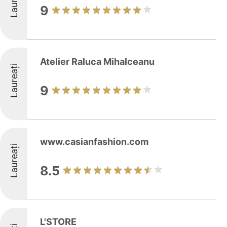
Laureați
9
Atelier Raluca Mihalceanu
Laureați
9
www.casianfashion.com
Laureați
8.5
L'STORE