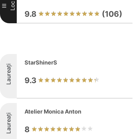
Loc
III
9.8
(106)
StarShinerS
Laureați
9.3
Atelier Monica Anton
Laureați
8