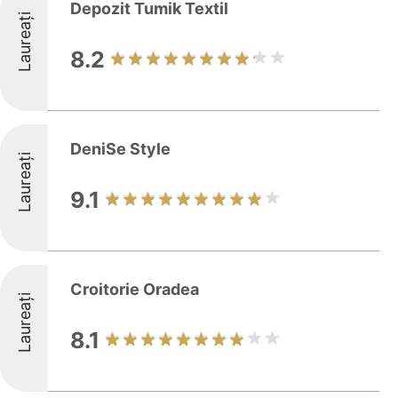
Depozit Tumik Textil
Laureați
8.2
DeniSe Style
Laureați
9.1
Croitorie Oradea
Laureați
8.1